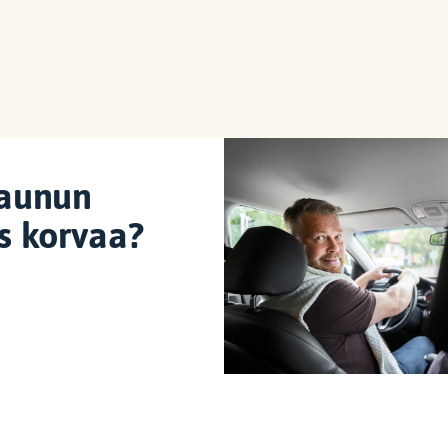
aunun
s korvaa?