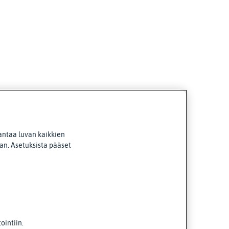
antaa luvan kaikkien
van. Asetuksista pääset
intiin.