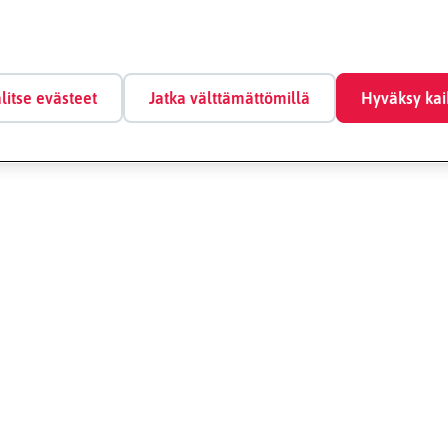
litse evästeet
Jatka välttämättömillä
Hyväksy kai
Vai etsitkö näitä?