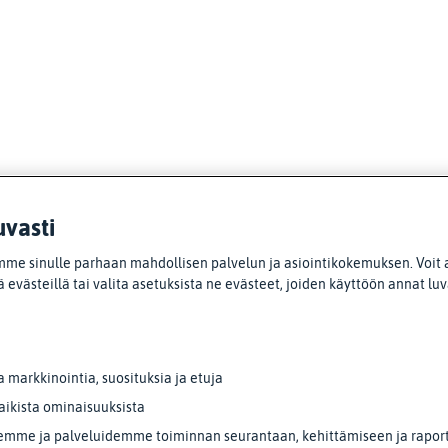
uvasti
me sinulle parhaan mahdollisen palvelun ja asiointikokemuksen. Voit 
 evästeillä tai valita asetuksista ne evästeet, joiden käyttöön annat lu
markkinointia, suosituksia ja etuja
aikista ominaisuuksista
emme ja palveluidemme toiminnan seurantaan, kehittämiseen ja raporto