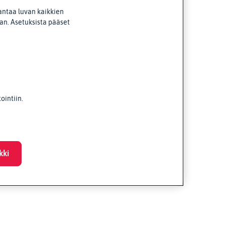
antaa luvan kaikkien
van. Asetuksista pääset
intiin.
kki