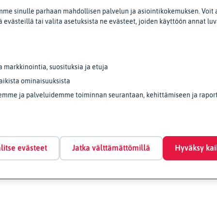
me sinulle parhaan mahdollisen palvelun ja asiointikokemuksen. Voit 
 evästeillä tai valita asetuksista ne evästeet, joiden käyttöön annat lu
Vai etsitkö näitä?
markkinointia, suosituksia ja etuja
aikista ominaisuuksista
emme ja palveluidemme toiminnan seurantaan, kehittämiseen ja raporto
litse evästeet
Jatka välttämättömillä
Hyväksy kai