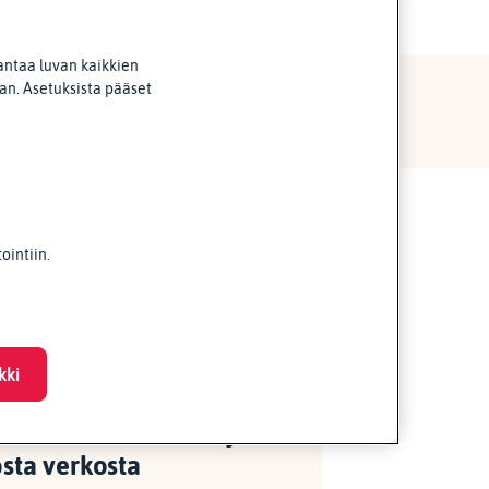
antaa luvan kaikkien
van. Asetuksista pääset
intiin.
kki
utustu vakuutuksiin ja
sta verkosta