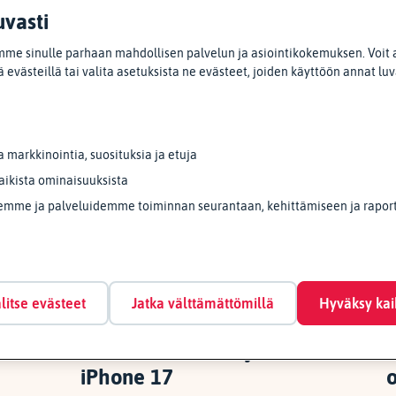
uvasti
Vai etsitkö näitä?
me sinulle parhaan mahdollisen palvelun ja asiointikokemuksen. Voit 
 evästeillä tai valita asetuksista ne evästeet, joiden käyttöön annat lu
markkinointia, suosituksia ja etuja
aikista ominaisuuksista
emme ja palveluidemme toiminnan seurantaan, kehittämiseen ja raporto
litse evästeet
Jatka välttämättömillä
Hyväksy kai
Lataa TaskuTurva ja voita
T
iPhone 17
o