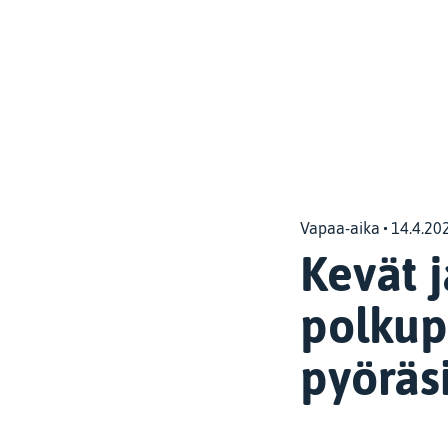
Vapaa-aika
14.4.20
Kevät j
polkup
pyöräs