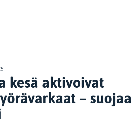
25
a kesä aktivoivat
yörävarkaat – suojaa
i