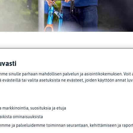
uvasti
Lisää ajankohtaista
me sinulle parhaan mahdollisen palvelun ja asiointikokemuksen. Voit 
 evästeillä tai valita asetuksista ne evästeet, joiden käyttöön annat lu
markkinointia, suosituksia ja etuja
aikista ominaisuuksista
emme ja palveluidemme toiminnan seurantaan, kehittämiseen ja raporto