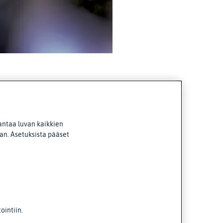
antaa luvan kaikkien
van. Asetuksista pääset
intiin.