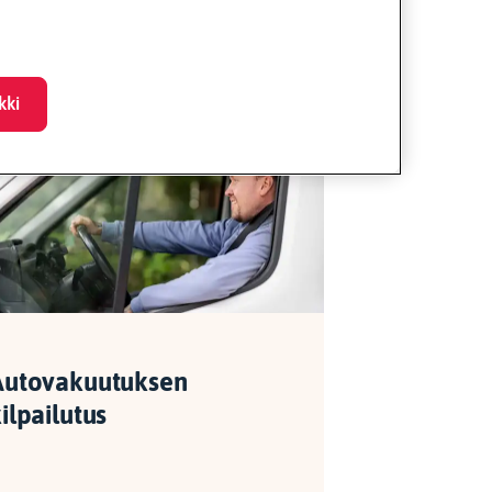
ös
kki
Autovakuutuk­sen
ilpailutus