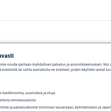
uvasti
me sinulle parhaan mahdollisen palvelun ja asiointikokemuksen. Voit 
 evästeillä tai valita asetuksista ne evästeet, joiden käyttöön annat lu
markkinointia, suosituksia ja etuja
aikista ominaisuuksista
emme ja palveluidemme toiminnan seurantaan, kehittämiseen ja raporto