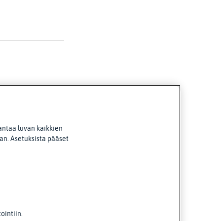
antaa luvan kaikkien
van. Asetuksista pääset
intiin.