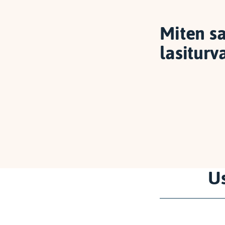
Miten s
lasiturv
Us