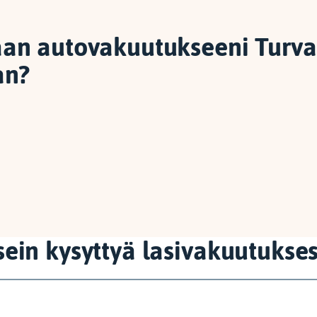
aan autovakuutukseeni Turv
an?
ein kysyttyä lasivakuutukse