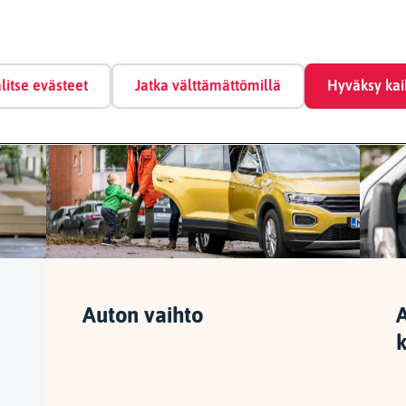
inua saattaisi kiinnostaa my
litse evästeet
Jatka välttämättömillä
Hyväksy kai
Auton vaihto
k