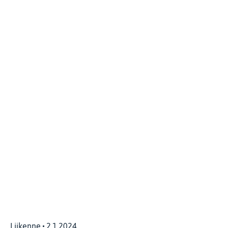
Liikenne
2.1.2024