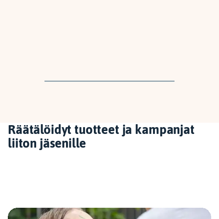
Räätälöidyt tuotteet ja kampanjat
liiton jäsenille