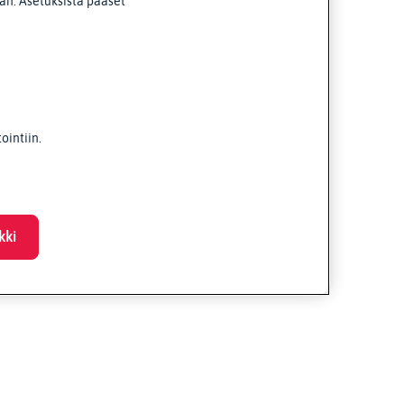
van. Asetuksista pääset
intiin.
kki