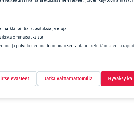
 evästeillä tai valita asetuksista ne evästeet, joiden käyttöön annat lu
markkinointia, suosituksia ja etuja
aikista ominaisuuksista
emme ja palveluidemme toiminnan seurantaan, kehittämiseen ja raporto
litse evästeet
Jatka välttämättömillä
Hyväksy kai