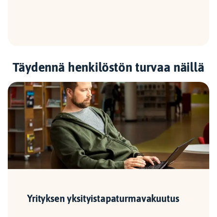
Täydennä henkilöstön turvaa näillä
Yrityksen yksityis­tapaturmavakuutus