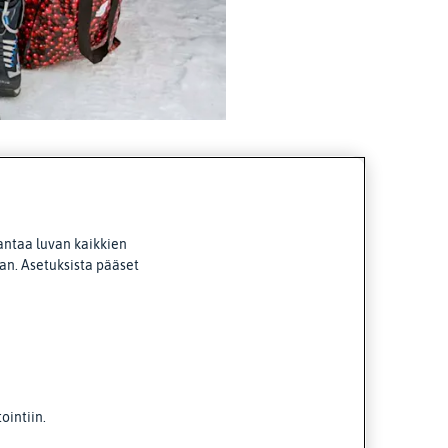
antaa luvan kaikkien
van. Asetuksista pääset
intiin.