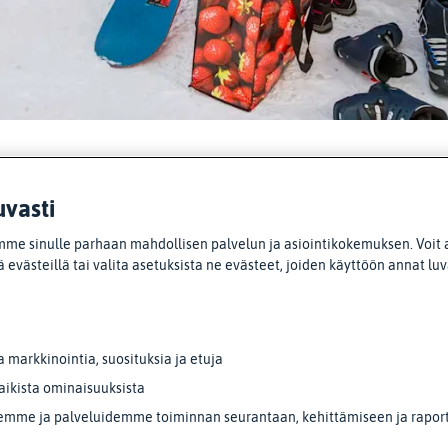
uvasti
me sinulle parhaan mahdollisen palvelun ja asiointikokemuksen. Voit 
Lisää ajankohtaista
 evästeillä tai valita asetuksista ne evästeet, joiden käyttöön annat lu
markkinointia, suosituksia ja etuja
aikista ominaisuuksista
emme ja palveluidemme toiminnan seurantaan, kehittämiseen ja raporto