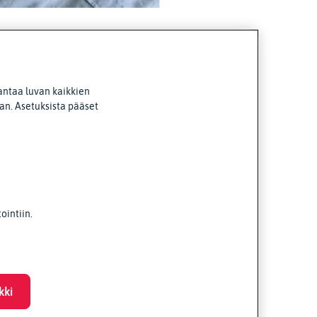
antaa luvan kaikkien
van. Asetuksista pääset
intiin.
kki