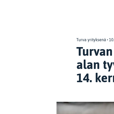
Turva yrityksenä
10
Turvan 
alan t
14. ker